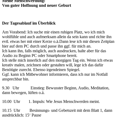
Meine Menschwerdung:
Von guter Hoffnung und neuer Geburt
Der Tagesablauf im Überblick
Am Vorabend: Ich suche mir einen ruhigen Platz, wo ich mich
wohlfühle und auch aufmerksam allein da sein kann und richte ihn
evtl. etwas her mit einer Kerze o.ä.Dann lese ich mir diesen Zeitplan
hier auf dem PC durch und passe ihn ggf. für mich an.
Ich kann ihn, falls möglich, auch ausdrucken, halte aber für das
Audio zu Beginn PC oder Smartphone bereit.
Ich stelle mich innerlich auf den morgigen Tag ein. Wenn ich etwas
kreativ malen, zeichnen oder gestalten will, lege ich das dafür
Benötigte zurecht. Ebenso irgendeinen Spiegel.
Ggf. kann ich Mitbewohner informieren, dass ich nur im Notfall
ansprechbar bin.
9.30 Uhr Einstieg: Bewusster Beginn, Audio, Meditation,
dann bewegen, lüften o.ä.
10.00 Uhr 1. Impuls: Wie Jesus Menschwerden meint.
10.15 Uhr Besinnungs- und Gebetszeit mit dem Blatt 1, dann
ausdrücklich: 15‘ Pause