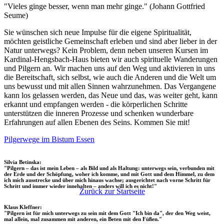
"Vieles ginge besser, wenn man mehr ginge." (Johann Gottfried
Seume)
Sie wünschen sich neue Impulse für die eigene Spiritualität,
möchten geistliche Gemeinschaft erleben und sind aber lieber in der
Natur unterwegs? Kein Problem, denn neben unseren Kursen im
Kardinal-Hengsbach-Haus bieten wir auch spirituelle Wanderungen
und Pilgern an. Wir machen uns auf den Weg und aktivieren in uns
die Bereitschaft, sich selbst, wie auch die Anderen und die Welt um
uns bewusst und mit allen Sinnen wahrzunehmen. Das Vergangene
kann los gelassen werden, das Neue und das, was weiter geht, kann
erkannt und empfangen werden - die körperlichen Schritte
unterstützen die inneren Prozesse und schenken wunderbare
Erfahrungen auf allen Ebenen des Seins. Kommen Sie mit!
Pilgerwege im Bistum Essen
Silvia Betinska:
"Pilgern – das ist mein Leben – als Bild und als Haltung: unterwegs sein, verbunden mit
der Erde und der Schöpfung, woher ich komme, und mit Gott und dem Himmel, zu dem
ich mich ausstrecke und über mich hinaus wachse; ausgerichtet nach vorne Schritt für
Schritt und immer wieder innehalten – anders will ich es nicht!"
Zurück zur Startseite
Klaus Kleffner:
"Pilgern ist für mich unterwegs zu sein mit dem Gott "Ich bin da", der den Weg weist,
mal allein, mal zusammen mit anderen, ein Beten mit den Füßen."