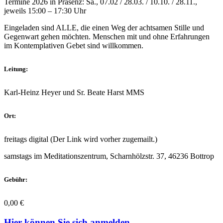
Termine 2026 in Präsenz: Sa., ‎07.02 / 28.03. / 10.10. / 28.11.‎,
jeweils 15:00 – 17:30 Uhr
Eingeladen sind ALLE, die einen Weg der achtsamen Stille und
Gegenwart gehen möchten. Menschen mit und ohne Erfahrungen
im Kontemplativen Gebet sind willkommen.
Leitung:
Karl-Heinz Heyer und Sr. Beate Harst MMS
Ort:
freitags digital (Der Link wird vorher zugemailt.)
samstags im Meditationszentrum, Scharnhölzstr. 37, 46236 Bottrop
Gebühr:
0,00 €
Hier können Sie sich anmelden.